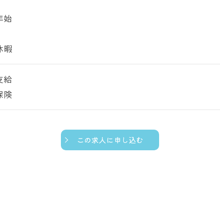
年始
休暇
支給
保険
この求人に申し込む