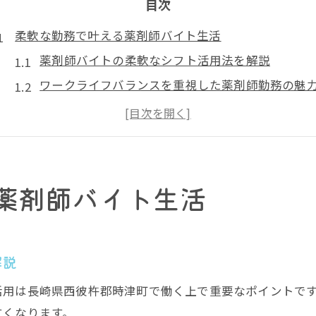
目次
柔軟な勤務で叶える薬剤師バイト生活
薬剤師バイトの柔軟なシフト活用法を解説
ワークライフバランスを重視した薬剤師勤務の魅
時津町エリアで選ぶ薬剤師バイトの実例紹介
未経験でも安心して始められる薬剤師バイト情報
薬剤師が実感する柔軟な働き方のポイント
子育て世代にも安心のパート薬剤師
薬剤師バイト生活
子育てと両立しやすい薬剤師の働き方とは
パート薬剤師が活用できる育児支援制度を解説
薬剤師が語る子育て世代向けのバイトの選び方
解説
ママ薬剤師が安心して働ける環境の特徴
活用は長崎県西彼杵郡時津町で働く上で重要なポイントで
薬剤師バイトで叶える家族時間の充実法
すくなります。