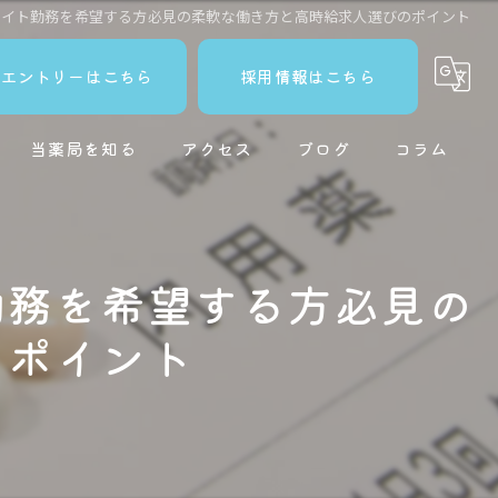
バイト勤務を希望する方必見の柔軟な働き方と高時給求人選びのポイント
エントリーはこちら
採用情報はこちら
当薬局を知る
アクセス
ブログ
コラム
薬局
新卒
勤務を希望する方必見の
ブランク
のポイント
働きやすい
スキルアップ