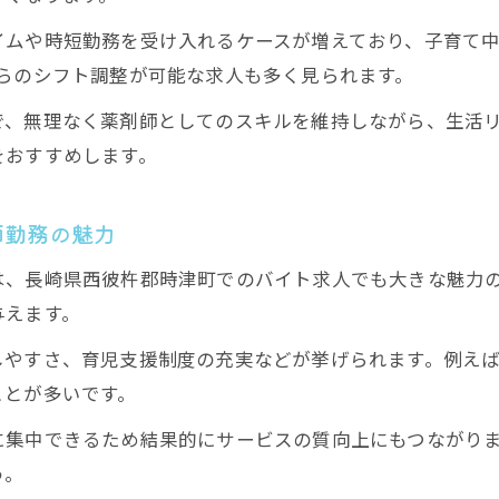
シフト相談しやすい薬剤師求人を探すなら
イムや時短勤務を受け入れるケースが増えており、子育て
シフト相談がしやすい薬剤師求人の見極め方
らのシフト調整が可能な求人も多く見られます。
薬剤師バイトで柔軟なシフトを実現するコツ
で、無理なく薬剤師としてのスキルを維持しながら、生活
希望条件を叶える薬剤師求人の探し方
をおすすめします。
シフト調整に強い薬剤師バイトのメリット
薬剤師が語るシフト相談の実際と体験談
師勤務の魅力
時津町で高時給目指す薬剤師のポイント
は、長崎県西彼杵郡時津町でのバイト求人でも大きな魅力
高時給薬剤師バイトを選ぶ際の注意点
与えます。
薬剤師が高収入を目指すための求人比較術
しやすさ、育児支援制度の充実などが挙げられます。例え
高時給求人に強い薬剤師バイトの特徴
ことが多いです。
薬剤師として時給アップを狙う交渉術
に集中できるため結果的にサービスの質向上にもつながり
時津町で見つける高時給薬剤師バイトの探し方
う。
在宅医療に携わる薬剤師の新しい働き方