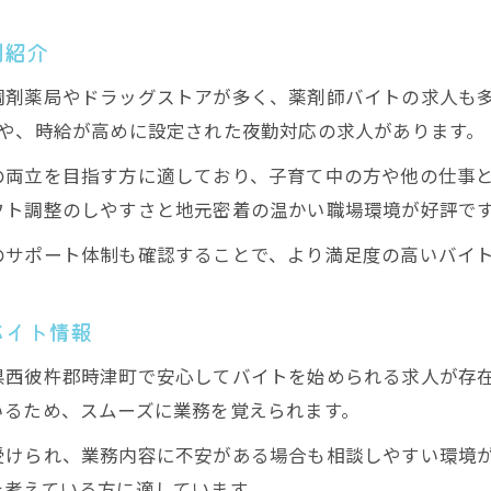
薬剤師バイトで始める在宅医療の仕事とは
例紹介
在宅医療に求められる薬剤師の役割と魅力
調剤薬局やドラッグストアが多く、薬剤師バイトの求人も
薬剤師が在宅医療で活躍するための準備
局や、時給が高めに設定された夜勤対応の求人があります。
自宅訪問に対応する薬剤師バイトの実情
の両立を目指す方に適しており、子育て中の方や他の仕事
在宅医療薬剤師が感じるやりがいと課題
フト調整のしやすさと地元密着の温かい職場環境が好評で
自分らしく働く薬剤師の求人選び術
のサポート体制も確認することで、より満足度の高いバイ
薬剤師が自分らしい働き方を実現する方法
理想の求人を見つける薬剤師バイトの選び方
バイト情報
職場環境で選ぶ薬剤師求人のポイント
県西彼杵郡時津町で安心してバイトを始められる求人が存
薬剤師バイトで重視したい自己実現の視点
いるため、スムーズに業務を覚えられます。
長く続けられる薬剤師求人の見極め方
受けられ、業務内容に不安がある場合も相談しやすい環境
を考えている方に適しています。